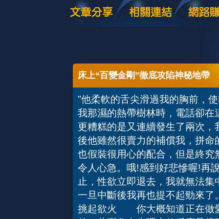
床上“百變金剛”徹底攻陷神秘地帶
"他柔軟的舌尖滑過我的胸前，
我那濕的熱帶樹林時，電話卻在
更糟糕的是又連續發生了兩次，
後他雖然很賣力的補償我，拼命
也假裝很用心的配合，但是終究
令人心急。哦!感到好悲慘喔!再
止，性欲立即退去，我就無法集
一旦中斷後我再也提不起勁來了
挑起欲火 你大概知道正在做愛